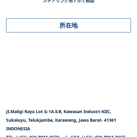
ステアリング用アルミ部品
所在地
JI.Maligi Raya Lot G-1A＆B, Kawasan Industri KIIC,
Sukaluyu, Telukjambe, Karawang, Jawa Barat- 41361
INDONESIA